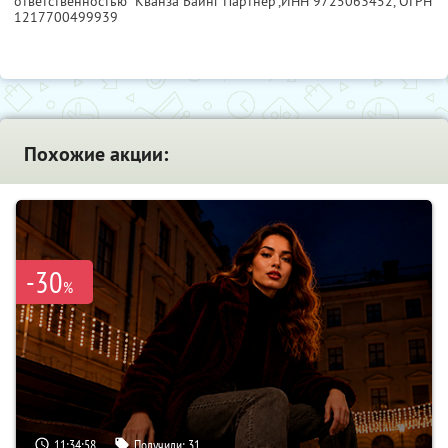
ответственностью "Кванза Баинг Партнер",
ИНН 9725063452
, ОГРН
1217700499939
Похожие акции:
-30
%
11:34:57
Получили:
31