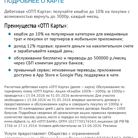
ПОДРОБНЕЕ О КАРТЕ
Дебетовая «ОТП Карта»: получайте кешбэк до 10% на покупки с
возможностью вернуть до 3000р. каждый месяц.
Преимущества «ОТП Карты»:
кешбэк до 10% на популярные категории для ежедневных
трат и покупки от партнеров в мобильном приложении;
доход 12% годовых: храните деньги на накопительном счете
и зарабатывайте каждый день;
обслуживание бесплатно и переводы до 500000 р./месяц
через СБП клиентам других банков;
привычный сервис: мгновенные переводы, приложение
доступно в App Store и Google Play, поддержка в чате.
Расчетная дебетовая карта «ОТП Карта» (далее — карта). Обслуживание по
тарифному плану «ОТП Карта». Акция «Кэшбэк 100% — 1000р. за 1000р.»
проводится с 15.04.2026 по 31.05.2026 включительно. Для участия
необходимо с 15.04.2026 по 31.05.2026 впервые заключить договор о
предоставлении и обслуживании карты и совершить покупку от 1000р. в
течение 30 календарных дней с даты заключения договора. Кешбэк = 1000
бонусов. Подробные сведения об организаторе акции, правилах проведения,
количестве призов, сроках, месте и порядке их получения на сайте
www.otpbank.ru. АО «ОТП БАНК», ОГРН 1027739176563, лицензия ЦБ РФ №
2766 от 27.11.2014. Условия действительны на 15.04.2026. Реклама
Услуги предоставляет: Общество с ограниченной