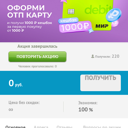
Акция завершилась
220
ПОВТОРИТЬ АКЦИЮ
Получили:
Человек проголосовало: 0
ПОЛУЧИТЬ
0
руб.
Цена без скидки:
Экономия:
∞
100
%
Основное
Адреса
Отзывы
Вопросы по акции