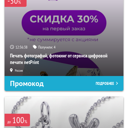
-30
%
12:56:37
Получили:
4
Печать фотографий, фотокниг от сервиса цифровой
печати netPrint
Россия
Промокод
ПОДРОБНЕЕ
100
%
до