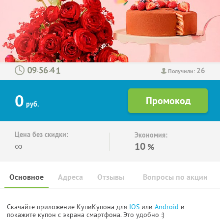
26
:
:
Получили:
0
руб.
Цена без скидки:
Экономия:
∞
10
%
Основное
Адреса
Отзывы
Вопросы по акции
Скачайте приложение КупиКупона для
IOS
или
Android
и
покажите купон с экрана смартфона. Это удобно :)